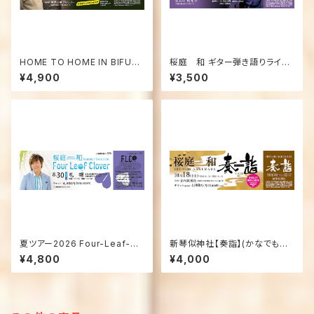
HOME TO HOME IN BIFUKA
桜庭 和 ギター弾き語りライブ
［美深町公演］
at千歳 眞光寺「ご本堂コンサ
¥4,900
¥3,500
ート」 チケット
夏ツアー2026 Four-Leaf-Cl
新琴似神社【奏詣】(かなでもう
over【あの夏に見た、四つ葉の
で) vol.04 チケット
¥4,800
¥4,000
クローバー】／8月30日(日)
札幌公演