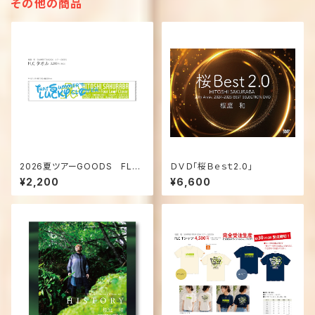
その他の商品
2026夏ツアーGOODS FLC
ＤＶＤ「桜Ｂｅｓｔ2.0」
タオル
¥2,200
¥6,600