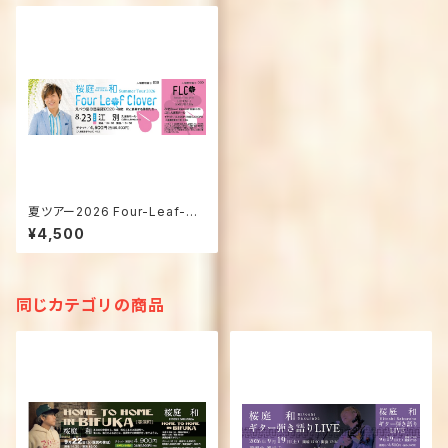
夏ツアー2026 Four-Leaf-Cl
over【あの夏に見た、四つ葉の
¥4,500
クローバー】／8月23日(日) 江
別公演「えべつ夏の音楽隊202
6」
同じカテゴリの商品