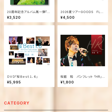
20周年記念アルバム第一弾『HI
2026夏ツアーGOODS FLC
STORY』
Tシャツ［受注生産＆会場受渡
¥3,520
¥4,500
し］
ＤＶＤ「桜Ｂｅｓｔ１．６」
桜庭 和 パンフレット 「HR」2
019~2020~
¥5,995
¥1,800
CATEGORY