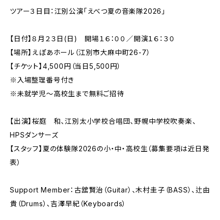
ツアー３日目：江別公演「えべつ夏の音楽隊2026」
【日付】８月２３日(日) 開場１６：００／開演１６：３０
【場所】えぽあホール（江別市大麻中町26-7）
【チケット】4,500円（当日5,500円）
※入場整理番号付き
※未就学児～高校生まで無料ご招待
【出演】桜庭 和、江別太小学校合唱団、野幌中学校吹奏楽、
HPSダンサーズ
【スタッフ】夏の体験隊2026の小・中・高校生（募集要項は近日発
表）
Support Member：古舘賢治（Guitar）、木村圭子（BASS）、辻由
貴（Drums）、吉澤早紀（Keyboards）