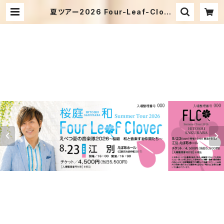
夏ツアー2026 Four-Leaf-Clove
r【あの夏に見た、四つ葉のクローバ
ー】／8月23日(日) 江別公演「えべつ
夏の音楽隊2026」 | 桜庭 和オフィ
シャルショップ